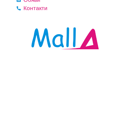
Контакти
+359 885 82 84 84
Политика за поверителност
info@mall-a.com
гр. Гоце Делчев
Всички права запазени © Mall-A