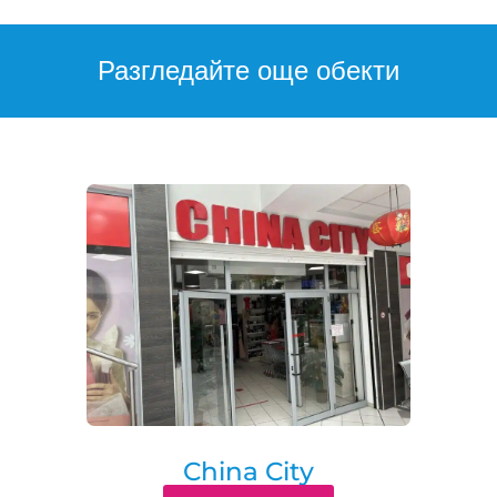
Разгледайте още обекти
China City