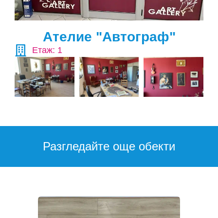
Ателие "Автограф"
Етаж: 1
Разгледайте още обекти